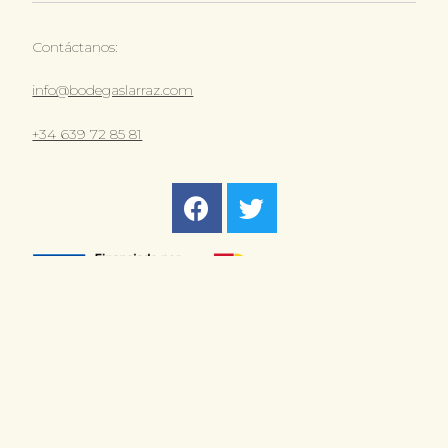
Contáctanos:
info@bodegaslarraz.com
+34 639 72 85 81
Paraje Ribarrey Polígono 12 Parcela 50