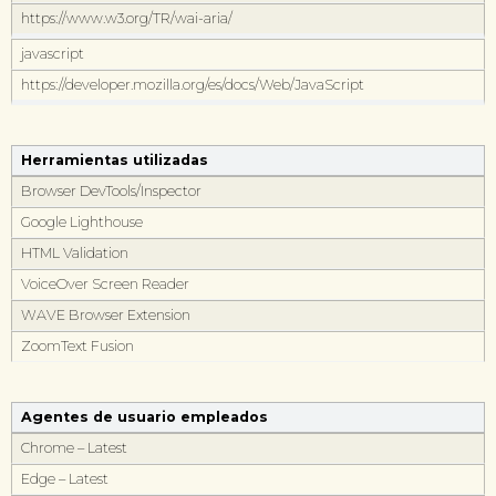
https://www.w3.org/TR/wai-aria/
javascript
https://developer.mozilla.org/es/docs/Web/JavaScript
Herramientas utilizadas
Browser DevTools/Inspector
Google Lighthouse
HTML Validation
VoiceOver Screen Reader
WAVE Browser Extension
ZoomText Fusion
Agentes de usuario empleados
Chrome – Latest
Edge – Latest