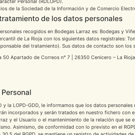
arácter Personal (RDLOPD).
icios de la Sociedad de la Información y de Comercio Electr
 tratamiento de los datos personales
personales recogidos en Bodegas Larraz es: Bodegas y Viñe
rcantil de La Rioja con los siguientes datos registrales: T
ponsable del tratamiento). Sus datos de contacto son los s
la 50 Apartado de Correos n° 7 | 26350 Cenicero – La Rioj
 Personal
D y la LOPD-GDD, le informamos que los datos personales
n incorporados y serán tratados en nuestro fichero con el fi
z y el Usuario o el mantenimiento de la relación que se es
 mismo. Asimismo, de conformidad con lo previsto en el RG
lo 30.5 del RGPD, se mantiene un registro de actividades de